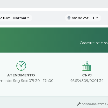
 MÍDIAS
eitura:
Tom de voz:
Cadastre-se e re
ATENDIMENTO
CNPJ
mento: Seg-Sex: 07h30 - 17h00
46.634.309/0001-34
Versão do Sistema: