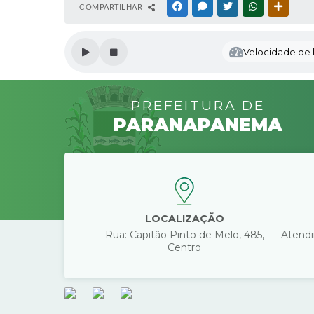
S
COMPARTILHAR
FACEBOOK
MESSENGER
TWITTER
WHATSAPP
OUTRAS
e
c
r
Velocidade de l
e
t
a
ri
PREFEITURA DE
a
d
PARANAPANEMA
a
E
d
u
c
a
ç
LOCALIZAÇÃO
ã
o
Rua: Capitão Pinto de Melo, 485,
Atendi
Centro
A
le
s
s
a
n