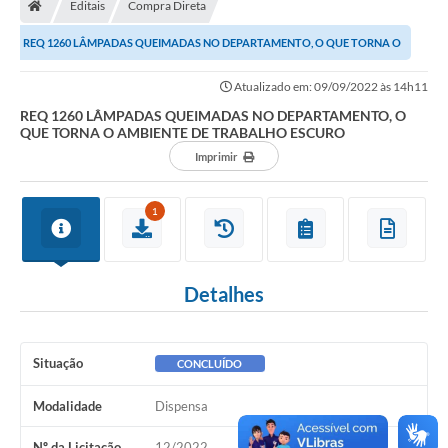
Editais
Compra Direta
Turismo
REQ 1260 LÂMPADAS QUEIMADAS NO DEPARTAMENTO, O QUE TORNA O
Transparência
AMBIENTE DE TRABALHO ESCURO
Atualizado em: 09/09/2022 às 14h11
Ouvidoria / SIC
REQ 1260 LÂMPADAS QUEIMADAS NO DEPARTAMENTO, O
QUE TORNA O AMBIENTE DE TRABALHO ESCURO
Fale Conosco
Imprimir
Leis Municipais
1
Legislação
Carta de Serviços
Detalhes
Galeria de Fotos
Serviços Online
Situação
CONCLUÍDO
Transparência
Modalidade
Dispensa
Diário Oficial
Nº da Licitação
12/2022