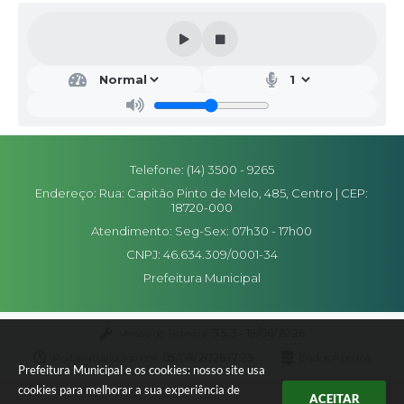
Secr
etar
ia
Ad
mini
stra
ção
Telefone: (14) 3500 - 9265
Gabr
Endereço: Rua: Capitão Pinto de Melo, 485, Centro | CEP:
iele
18720-000
Felici
ano
Atendimento: Seg-Sex: 07h30 - 17h00
de
Olive
CNPJ: 46.634.309/0001-34
ira
Prefeitura Municipal
Versão do Sistema:
3.5.3 - 19/06/2026
Portal atualizado em:
05/08/2026 17:29
Dados Abertos
Prefeitura Municipal e os cookies: nosso site usa
cookies para melhorar a sua experiência de
ACEITAR