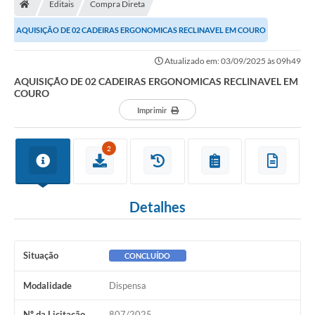
Editais
Compra Direta
Turismo
AQUISIÇÃO DE 02 CADEIRAS ERGONOMICAS RECLINAVEL EM COURO
Transparência
Atualizado em: 03/09/2025 às 09h49
Ouvidoria / SIC
AQUISIÇÃO DE 02 CADEIRAS ERGONOMICAS RECLINAVEL EM
COURO
Fale Conosco
Imprimir
Leis Municipais
2
Legislação
Carta de Serviços
Detalhes
Galeria de Fotos
Serviços Online
Situação
CONCLUÍDO
Transparência
Modalidade
Dispensa
Diário Oficial
Nº da Licitação
807/2025