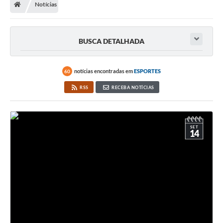
Notícias
Turismo
Transparência
BUSCA DETALHADA
Ouvidoria / SIC
notícias encontradas em
ESPORTES
60
Fale Conosco
RSS
RECEBA NOTÍCIAS
Leis Municipais
Legislação
SET
14
Carta de Serviços
Galeria de Fotos
Serviços Online
Transparência
Diário Oficial