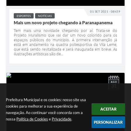
01 SET 2021 - 08h59
ESPORTES
NOTÍCIAS
Mais um novo projeto chegando à Paranapanema
Tem mais uma novidade chegando por aí. Trata-se do
Projeto Muralismo que vai dar um novo colorido para os
espaços públicos do município. A primeira intervenção já
está em andamento na quadra poliesportiva da Vila Leme,
que está sendo revitalizada e será inaugurada em breve. As
ilustrações artísticas são de...
AGO
31
Prefeitura Municipal e os cookies: nosso site usa
cookies para melhorar a sua experiência de
ACEITAR
navegação. Ao continuar você concorda com a
nossa
Política de Cookies
e
Privacidade
.
PERSONALIZAR