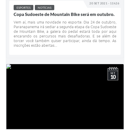
20 SET 2021 - 11h26
ESPORTES
NOTÍCIAS
Copa Sudoeste de Mountain Bike será em outubro.
Vem aí, mais uma novidade no esporte. Dia 24 de outubro,
Paranapanema irá sediar a segunda etapa da Copa Sudoeste
de Mountain Bike, a galera do pedal estará toda por aqui
encarando os percursos mais desafiadoras. E se além de
torcer você também quiser participar, ainda dá tempo. As
inscrições estão abertas...
SET
10