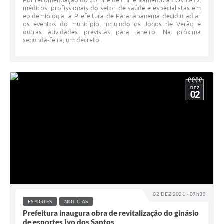
Por recomendação do Comitê de Enfrentamento à COVID-19,
médicos, profissionais do setor de saúde e especialistas em
epidemiologia, a Prefeitura de Paranapanema decidiu adiar
os eventos do município, incluindo os Jogos de Verão e
outras atividades previstas para janeiro. Na próxima
segunda-feira, um decreto...
DEZ
02
02 DEZ 2021 - 07h33
ESPORTES
NOTÍCIAS
Prefeitura inaugura obra de revitalização do ginásio
de esportes Ivo dos Santos