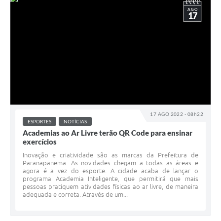
AGO
17
17 AGO 2022 - 08h22
ESPORTES
NOTÍCIAS
Academias ao Ar Livre terão QR Code para ensinar
exercícios
Inovação e criatividade são as marcas da Prefeitura de
Paranapanema. As novidades chegam a todas as áreas e
agora é a vez do esporte. A cidade acaba de lançar o
programa Academia Inteligente, que permitirá que mais
pessoas pratiquem atividades físicas ao ar livre, de maneira
adequada e correta. Através de um...