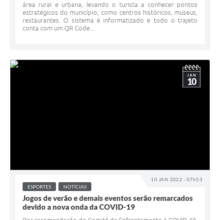
área rural e urbana, levando o turista a conhecer pontos
estratégicos do município, como centros históricos, museus,
restaurantes. O sistema é informatizado e todo o trajeto
conta com um QR Code...
JAN
10
10 JAN 2022 - 07h53
ESPORTES
NOTÍCIAS
Jogos de verão e demais eventos serão remarcados
devido a nova onda da COVID-19