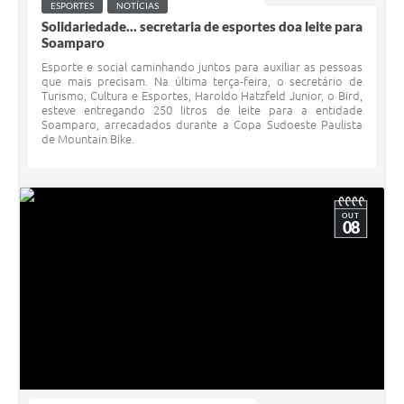
ESPORTES
NOTÍCIAS
Solidariedade... secretaria de esportes doa leite para
Soamparo
Esporte e social caminhando juntos para auxiliar as pessoas
que mais precisam. Na última terça-feira, o secretário de
Turismo, Cultura e Esportes, Haroldo Hatzfeld Junior, o Bird,
esteve entregando 250 litros de leite para a entidade
Soamparo, arrecadados durante a Copa Sudoeste Paulista
de Mountain Bike.
OUT
08