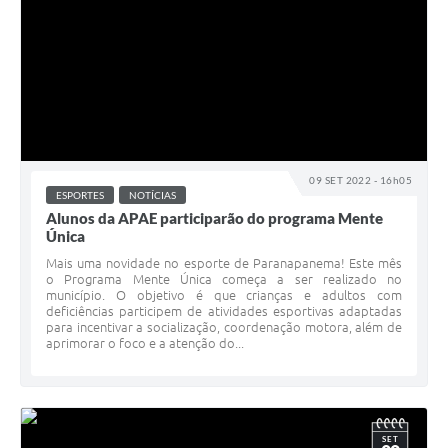
09 SET 2022 - 16h05
ESPORTES
NOTÍCIAS
Alunos da APAE participarão do programa Mente
Única
Mais uma novidade no esporte de Paranapanema! Este mês
o Programa Mente Única começa a ser realizado no
município. O objetivo é que crianças e adultos com
deficiências participem de atividades esportivas adaptadas
para incentivar a socialização, coordenação motora, além de
aprimorar o foco e a atenção do...
SET