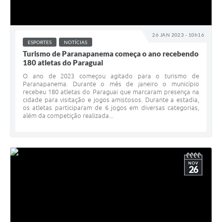
26 JAN 2023 - 10h16
ESPORTES
NOTÍCIAS
Turismo de Paranapanema começa o ano recebendo
180 atletas do Paraguai
O ano de 2023 começou agitado para o turismo de
Paranapanema. Durante o mês de janeiro o município
recebeu 180 atletas do Paraguai que marcaram presença na
cidade para visitação e jogos amistosos. Durante a estadia,
os atletas participaram de 6 jogos em diversas categorias,
além da competição realizada...
NOV
26