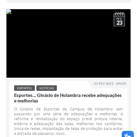
FEV
23
23 FEV 2022 - 09h59
ESPORTES
NOTÍCIAS
Esportes... Ginásio de Holambra recebe adequações
e melhorias
O Ginásio de Esportes de Campos de Holambra vem
passando por uma série de adequações e melhorias. A
reforma e revitalização do espaço prevê pintura interna,
externa e adequação das salas, melhorias nos sanitários,
troca de redes, implantação de telas de proteção para evitar
a entrada de pássaros, novo...