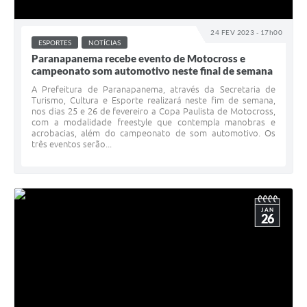
24 FEV 2023 - 17h00
ESPORTES
NOTÍCIAS
Paranapanema recebe evento de Motocross e
campeonato som automotivo neste final de semana
A Prefeitura de Paranapanema, através da Secretaria de
Turismo, Cultura e Esporte realizará neste fim de semana,
nos dias 25 e 26 de fevereiro a Copa Paulista de Motocross,
com a modalidade freestyle que contempla manobras e
acrobacias, além do campeonato de som automotivo. Os
três eventos serão...
JAN
26