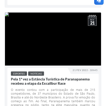
FEV
21
21 FEV 2022 - 10h45
ESPORTES
NOTÍCIAS
Pela 1ª vez a Estância Turística de Paranapanema
recebeu a etapa da Excalibur Race
O evento contou com a participação de mais de 215
competidores, de 37 municípios do Estado de São Paulo,
Brasília e até do Nordeste Brasileiro. A prova foi emoção do
começo ao fim. Ao final, Paranapanema também marcou
presença no pódio, tanto na elite masculina, quanto na