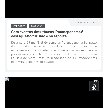
26 NOV 2022 - 06h51
ESPORTES
NOTÍCIAS
Com eventos simultâneos, Paranapanema é
destaque no turismo e no esporte
Durante o último final de semana, Paranapanema foi palco
de grandes eventos turísticos e esportivos que
movimentaram a cidade com diversas atrações para a
população e visitantes. O município sediou a final da Copa
Paulista de Moto Cross, reunindo mais de 180 motociclistas
de diversas cidades do estado...
NOV
16