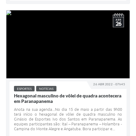
ABR
26
26 ABR 2022 - 07h45
ESPORTES
NOTÍCIAS
Hexagonal masculino de vôlei de quadra acontecera
em Paranapanema
Anota na sua agenda...No dia 15 de maio a partir das 9h00
terá início o hexagonal de vôlei de quadra masculino no
Ginásio de Esportes Ivo dos Santos em Paranapanema. As
equipes participantes são: Itaí – Paranapanema – Holambra -
Campina do Monte Alegre e Angatuba. Bora participar e...