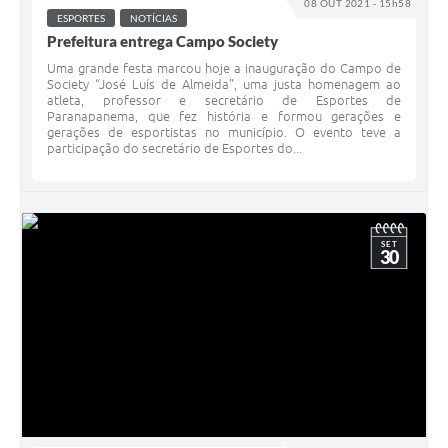
08 OUT 2021 - 15h58
ESPORTES
NOTÍCIAS
Prefeitura entrega Campo Society
Uma grande festa marcou hoje a inauguração do Campo de
Society “José Luís de Almeida”, uma justa homenagem ao
atleta, professor e secretário de Esportes de
Paranapanema, que fez história e formou gerações e
gerações de esportistas no município. O evento teve a
participação do secretário de Esportes do...
SET
30