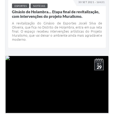
30 SET 2021 - 16h31
ESPORTES
NOTÍCIAS
Ginásio de Holambra... Etapa final de revitalização,
com intervenções do projeto Muralismo.
A revitalização do Ginásio de Esportes Joceli Silva de
Oliveira, que fica no Distrito de Holambra, entra em sua reta
final. O espaço recebeu intervenções artísticas do Projeto
Muralismo, que vai deixar o ambiente ainda mais agradável e
moderno.
SET
29