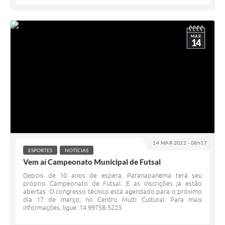
MAR
14
14 MAR 2022 - 08h17
ESPORTES
NOTÍCIAS
Vem aí Campeonato Municipal de Futsal
Depois de 10 anos de espera, Paranapanema terá seu
próprio Campeonato de Futsal. E as inscrições já estão
abertas. O congresso técnico está agendado para o próximo
dia 17 de março, no Centro Multi Cultural. Para mais
informações, ligue: 14 99758-5223