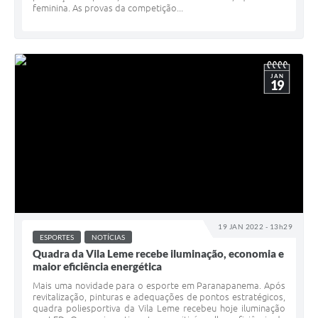
feminina. As provas da competição...
JAN
19
19 JAN 2022 - 13h29
ESPORTES
NOTÍCIAS
Quadra da Vila Leme recebe iluminação, economia e
maior eficiência energética
Mais uma novidade para o esporte em Paranapanema. Após
revitalização, pinturas e adequações de pontos estratégicos,
quadra poliesportiva da Vila Leme recebeu hoje iluminação