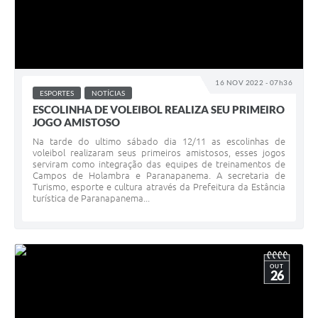
16 NOV 2022 - 07h36
ESPORTES
NOTÍCIAS
ESCOLINHA DE VOLEIBOL REALIZA SEU PRIMEIRO
JOGO AMISTOSO
Na tarde do ultimo sábado dia 12/11 as escolinhas de
voleibol realizaram seus primeiros amistosos, esses jogos
serviram como integração das equipes de treinamentos de
Campos de Holambra e Paranapanema. A secretaria de
Turismo, esporte e cultura através da Prefeitura da Estância
turística de Paranapanema...
OUT
26