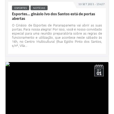
10 SET 2021 - 15h27
ESPORTES
NOTÍCIAS
Esportes... ginásio Ivo dos Santos está de portas
abertas
O Ginásio de Esportes de Paranapanema vai abrir as suas
portas. Para nossa alegria! Por isso, você é nosso convidado
especial para uma reunião preparatória sobre as regras de
funcionamento e utilização, que acontece neste sábado às
16h, no Centro Multicultural (Rua Egídio Pinto dos Santos,
s/nº, Vila...
SET
01