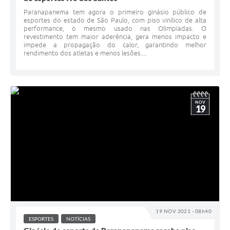
Paranapanema tem agora o primeiro ginásio público de
esportes do estado de São Paulo, com piso vinílico de alta
performance, o mesmo usado nas Olimpíadas. O
revestimento tem maior aderência, gera menos impacto e
impede a propagação do calor, garantindo melhor
rendimento dos atletas e menos lesões....
NOV
19
19 NOV 2021 - 08h40
ESPORTES
NOTÍCIAS