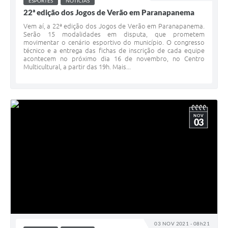
ESPORTES
NOTÍCIAS
22ª edição dos Jogos de Verão em Paranapanema
Vem aí, a 22ª edição dos Jogos de Verão em Paranapanema.
Serão 15 modalidades em disputa, que prometem
movimentar o cenário esportivo do município. O congresso
técnico e a entrega das fichas de inscrição de cada equipe
acontecem no próximo dia 16 de novembro, no Centro
Multicultural, a partir das 19h. Mais...
NOV
03
03 NOV 2021 - 08h21