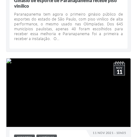
Ginásio de esporte de Paranapanema recebe piso
vinílico
Paranapanema tem agora o primeiro ginásio público de
esportes do estado de São Paulo, com piso vinílico de alta
performance, o mesmo usado nas Olimpíadas. Dos 645
municípios paulistas, apenas 40 foram escolhidos para
receber essa melhoria e Paranapanema foi a primeira a
receber a instalação. O...
NOV
11
11 NOV 2021 - 10h05