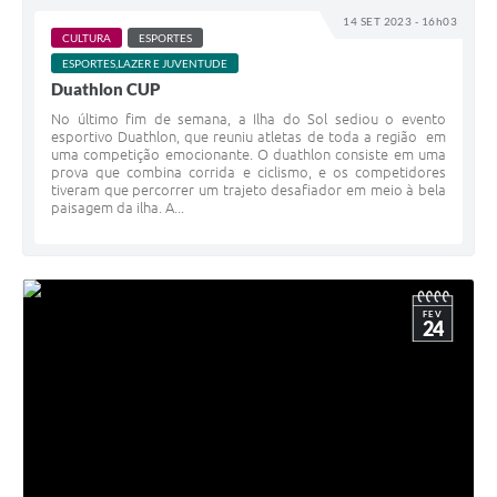
14 SET 2023 - 16h03
Editais
CULTURA
ESPORTES
ESPORTES,LAZER E JUVENTUDE
Secretarias
Duathlon CUP
No último fim de semana, a Ilha do Sol sediou o evento
A Nossa Cidade
esportivo Duathlon, que reuniu atletas de toda a região em
uma competição emocionante. O duathlon consiste em uma
prova que combina corrida e ciclismo, e os competidores
tiveram que percorrer um trajeto desafiador em meio à bela
paisagem da ilha. A...
FEV
24