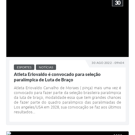
30
30 AGO 2022 - 09h04
ESPORTES
NOTÍCIAS
Atleta Eriovaldo é convocado para seleção
paralímpica de Luta de Braço
Atleta Eriovaldo Carvalho de Moraes ( pinça) mais uma vez é
convocado para fazer parte da seleção brasileira paralimpica
da luta de braço, modalidade essa que tem grandes chances
de fazer parte do quadro paralimpico das paralimiadas de
Los angeles/USA em 2028, sua convocação se faz aos últimos
resultados...