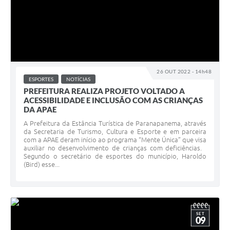
26 OUT 2022 - 14h48
ESPORTES
NOTÍCIAS
PREFEITURA REALIZA PROJETO VOLTADO A
ACESSIBILIDADE E INCLUSÃO COM AS CRIANÇAS
DA APAE
A Prefeitura da Estância Turística de Paranapanema, através
da Secretaria de Turismo, Cultura e Esporte e em parceira
com a APAE deram início ao programa “Mente Única” que visa
auxiliar no desenvolvimento de crianças com deficiências.
Segundo o secretário de esportes do município, Haroldo
(Bird) esse...
SET
09