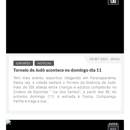
08
08 SET 2022 - 10h36
ESPORTES
NOTÍCIAS
Torneio de Judô acontece no domingo dia 11
Tem mais evento esportivo chegando em Paranapanema.
Desta vez, a cidade sediará o Torneio da Estância de Judô.
Mais de 350 atletas entre crianças e adultos competirão no
Ginásio de Esportes “ Ivo dos Santos”, a partir das 8h, do
próximo domingo (11). A entrada é franca. Compareça.
Venha e traga a sua...
AGO