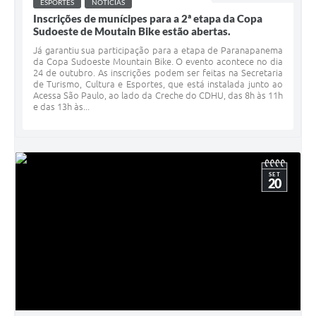
ESPORTES
NOTÍCIAS
Inscrições de munícipes para a 2ª etapa da Copa
Sudoeste de Moutain Bike estão abertas.
Já garantiu sua participação para a etapa de Paranapanema
da Copa Sudoeste Mountain Bike. O evento acontece no dia
24 de outubro. As inscrições podem ser feitas na Secretaria
de Turismo, Cultura e Esportes, que está instalada junto ao
Acessa São Paulo, ao lado da Creche do CDHU, das 8h às 11h
e das 13h às...
SET
20