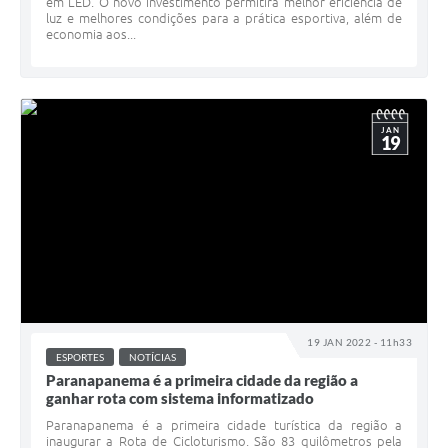
em LED. O novo investimento permitirá melhor eficiência de
luz e melhores condições para a prática esportiva, além de
economia aos...
JAN
19
19 JAN 2022 - 11h33
ESPORTES
NOTÍCIAS
Paranapanema é a primeira cidade da região a
ganhar rota com sistema informatizado
Paranapanema é a primeira cidade turística da região a
inaugurar a Rota de Cicloturismo. São 83 quilômetros pela