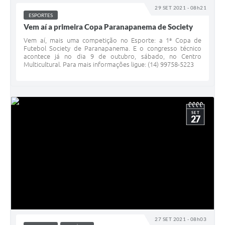
29 SET 2021 - 08h21
ESPORTES
Vem aí a primeira Copa Paranapanema de Society
Vem aí, mais uma competição no Esporte: a 1ª Copa de
Futebol Society de Paranapanema. E o congresso técnico
acontece já no dia 9 de outubro, sábado, no Centro
Multicultural. Para mais informações ligue: (14) 99758-5223
SET
27
27 SET 2021 - 08h03