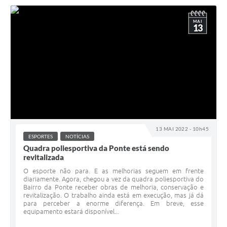
MAI
13
13 MAI 2022 - 10h45
ESPORTES
NOTÍCIAS
Quadra poliesportiva da Ponte está sendo
revitalizada
O esporte não para. E as melhorias seguem em frente
diariamente. Agora, chegou a vez da quadra poliesportiva do
Bairro da Ponte receber obras de melhoria, conservação e
revitalização. O trabalho ainda está em execução, mas já dá
para perceber a enorme diferença. Em breve, esse
equipamento estará disponível...