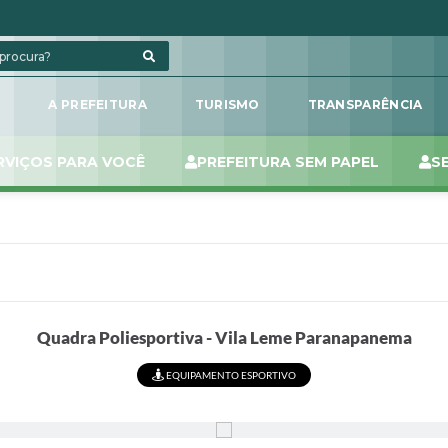
L
A PREFEITURA
TURISMO
TRANSPARÊNCIA
RVIÇOS PARA VOCÊ
PREFEITURA SEM PAPEL
S
Quadra Poliesportiva - Vila Leme Paranapanema
EQUIPAMENTO ESPORTIVO