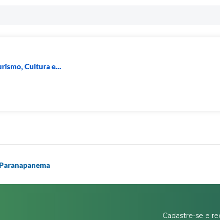
rismo, Cultura e...
- Paranapanema
Cadastre-se e re