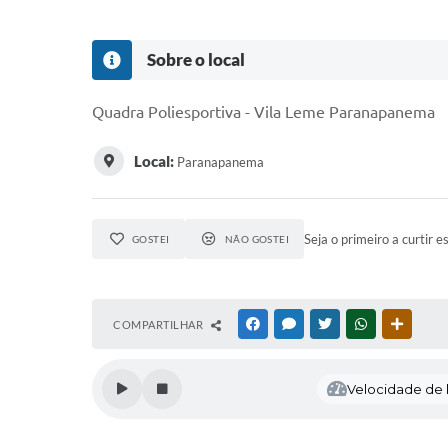
Sobre o local
Quadra Poliesportiva - Vila Leme Paranapanema
Local:
Paranapanema
Seja o primeiro a curtir e
GOSTEI
NÃO GOSTEI
COMPARTILHAR
FACEBOOK
MESSENGER
TWITTER
WHATSAPP
OUTRAS
Velocidade de l