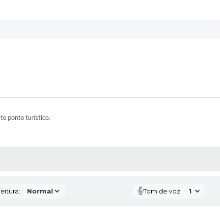
ste ponto turístico.
 MÍDIAS
eitura:
Tom de voz: