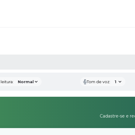
AS MÍDIAS
eitura:
Tom de voz:
Cadastre-se e re