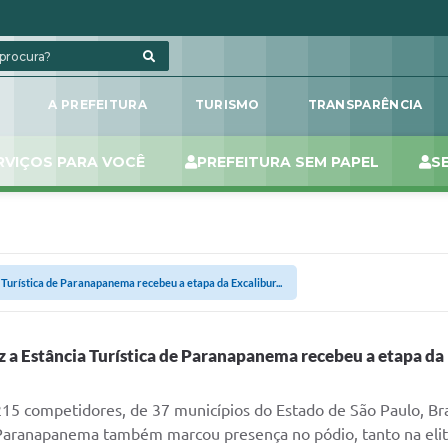
L
A PREFEITURA
TURISMO
TRANSPARÊNCIA
RVIÇOS PARA VOCÊ
PREFEITURA SEM PAPEL
S
a Turística de Paranapanema recebeu a etapa da Excalibur...
ez a Estância Turística de Paranapanema recebeu a etapa da
15 competidores, de 37 municípios do Estado de São Paulo, Bras
 Paranapanema também marcou presença no pódio, tanto na elit