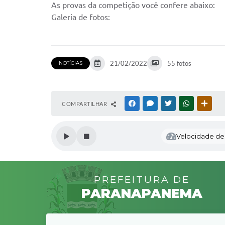
As provas da competição você confere abaixo:
Galeria de fotos:
21/02/2022
55 fotos
NOTÍCIAS
COMPARTILHAR
FACEBOOK
MESSENGER
TWITTER
WHATSAPP
OUTR
Velocidade de l
PREFEITURA DE
PARANAPANEMA