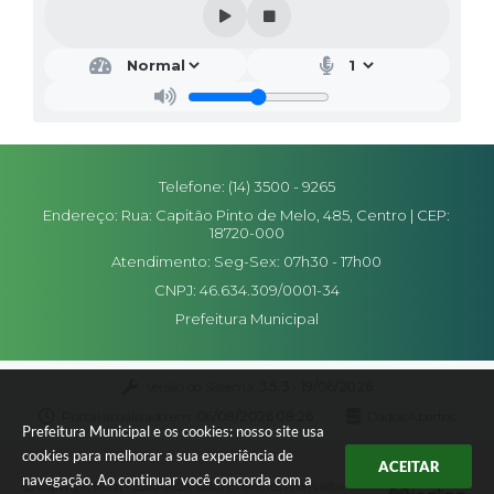
Editais
Secretarias
A Nossa Cidade
Telefone: (14) 3500 - 9265
Endereço: Rua: Capitão Pinto de Melo, 485, Centro | CEP:
18720-000
Atendimento: Seg-Sex: 07h30 - 17h00
CNPJ: 46.634.309/0001-34
Prefeitura Municipal
Versão do Sistema:
3.5.3 - 19/06/2026
Portal atualizado em:
06/08/2026 08:26
Dados Abertos
Prefeitura Municipal e os cookies: nosso site usa
cookies para melhorar a sua experiência de
ACEITAR
navegação. Ao continuar você concorda com a
Copyright Instar - 2006-2026. Todos os direitos reservados -