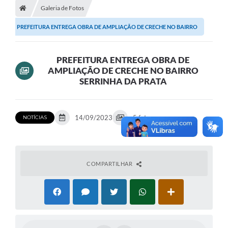
Galeria de Fotos
Turismo
PREFEITURA ENTREGA OBRA DE AMPLIAÇÃO DE CRECHE NO BAIRRO
Transparência
SERRINHA DA PRATA
Ouvidoria / SIC
PREFEITURA ENTREGA OBRA DE
AMPLIAÇÃO DE CRECHE NO BAIRRO
Fale Conosco
SERRINHA DA PRATA
Leis Municipais
Legislação
14/09/2023
5 fotos
NOTÍCIAS
Carta de Serviços
Galeria de Fotos
COMPARTILHAR
Serviços Online
Transparência
Diário Oficial