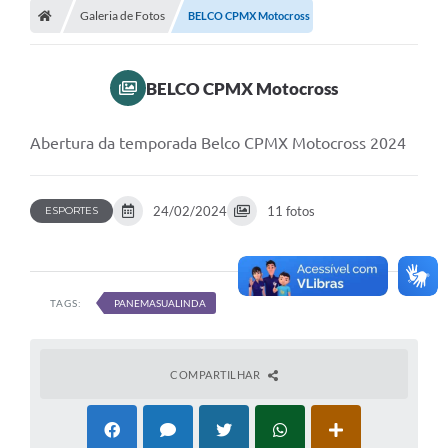
Galeria de Fotos
BELCO CPMX Motocross
Turismo
Transparência
BELCO CPMX Motocross
Ouvidoria / SIC
Abertura da temporada Belco CPMX Motocross 2024
Fale Conosco
Leis Municipais
24/02/2024
11 fotos
ESPORTES
Legislação
Carta de Serviços
TAGS:
PANEMASUALINDA
Galeria de Fotos
Serviços Online
COMPARTILHAR
Transparência
Diário Oficial