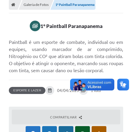
Galeria de Fotos
1° Paintball Paranapanema
Turismo
Transparência
1° Paintball Paranapanema
Ouvidoria / SIC
Paintball é um esporte de combate, individual ou em
Fale Conosco
equipes, usando marcador de ar comprimido,
Leis Municipais
Nitrogênio ou CO² que atiram bolas com tinta colorida.
O objetivo é atingir o oponente, marcando suas roupas
Legislação
com tinta, sem causar dano ou lesão corporal.
Carta de Serviços
04/04/2023
1 foto
ESPORTE E LAZER
Galeria de Fotos
Serviços Online
Transparência
COMPARTILHAR
Diário Oficial