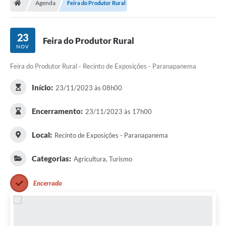
Agenda
Feira do Produtor Rural
Turismo
Transparência
23
Feira do Produtor Rural
NOV
Ouvidoria / SIC
Feira do Produtor Rural - Recinto de Exposições - Paranapanema
Fale Conosco
Início:
23/11/2023 às 08h00
Leis Municipais
Encerramento:
23/11/2023 às 17h00
Legislação
Local:
Recinto de Exposições - Paranapanema
Carta de Serviços
Galeria de Fotos
Categorias:
Agricultura, Turismo
Serviços Online
Encerrado
Transparência
Diário Oficial