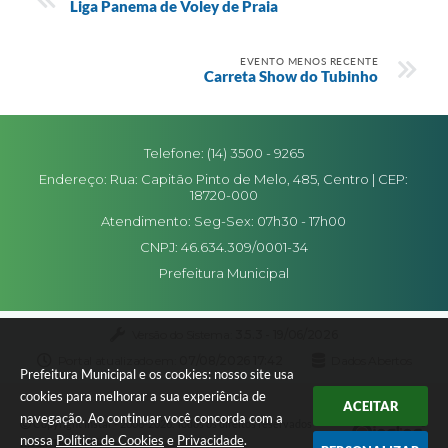
Liga Panema de Voley de Praia
EVENTO MENOS RECENTE
Carreta Show do Tubinho
Telefone: (14) 3500 - 9265
Endereço: Rua: Capitão Pinto de Melo, 485, Centro | CEP:
18720-000
Atendimento: Seg-Sex: 07h30 - 17h00
CNPJ: 46.634.309/0001-34
Prefeitura Municipal
Versão do Sistema:
3.5.3 - 19/06/2026
Portal atualizado em:
07/08/2026 17:42
Dados Abertos
Prefeitura Municipal e os cookies: nosso site usa
cookies para melhorar a sua experiência de
ACEITAR
navegação. Ao continuar você concorda com a
Copyright Instar - 2006-2026. Todos os direitos reservados -
nossa
Política de Cookies
e
Privacidade
.
Instar Tecnologia