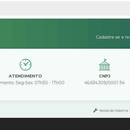
 MÍDIAS
Cadastre-se e re
ATENDIMENTO
CNPJ
mento: Seg-Sex: 07h30 - 17h00
46.634.309/0001-34
Versão do Sistema: