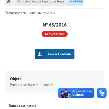
Contratos / Atas de Registro de Preço
Nº 65/2016
Turismo
Atualizado em: 05/05/2026 às 03h47
Transparência
Nº 65/2016
Ouvidoria / SIC
ENCERRADO
Fale Conosco
Leis Municipais
Baixar Contrato
Legislação
Carta de Serviços
Galeria de Fotos
Objeto
Produtos de higiene e limpeza
Serviços Online
Transparência
Diário Oficial
Data da assinatura