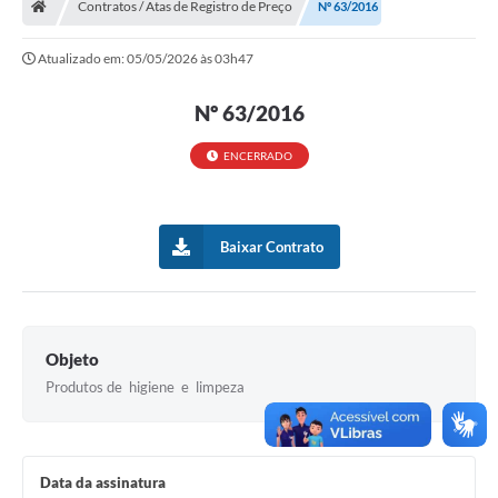
Contratos / Atas de Registro de Preço
Nº 63/2016
Turismo
Atualizado em: 05/05/2026 às 03h47
Transparência
Nº 63/2016
Ouvidoria / SIC
ENCERRADO
Fale Conosco
Leis Municipais
Baixar Contrato
Legislação
Carta de Serviços
Galeria de Fotos
Objeto
Produtos de higiene e limpeza
Serviços Online
Transparência
Diário Oficial
Data da assinatura