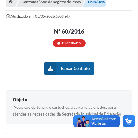
Contratos / Atas de Registro de Preço
Nº 60/2016
Turismo
Atualizado em: 05/05/2026 às 03h47
Transparência
Nº 60/2016
Ouvidoria / SIC
ENCERRADO
Fale Conosco
Leis Municipais
Baixar Contrato
Legislação
Carta de Serviços
Galeria de Fotos
Objeto
Aquisição de toners e cartuchos, abaixo relacionados, para
Serviços Online
atender as necessidades da Secretaria Municipal de Educação
Transparência
Diário Oficial