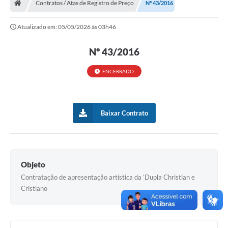
Contratos / Atas de Registro de Preço
Nº 43/2016
Turismo
Atualizado em: 05/05/2026 às 03h46
Transparência
Nº 43/2016
Ouvidoria / SIC
ENCERRADO
Fale Conosco
Leis Municipais
Baixar Contrato
Legislação
Carta de Serviços
Galeria de Fotos
Objeto
Contratação de apresentação artística da ‘Dupla Christian e
Serviços Online
Cristiano
Transparência
Diário Oficial