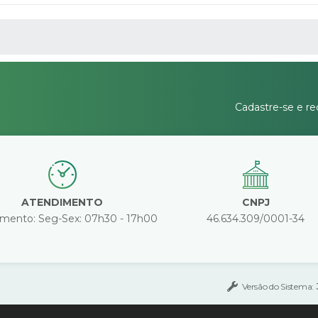
 MÍDIAS
Cadastre-se e re
ATENDIMENTO
CNPJ
mento: Seg-Sex: 07h30 - 17h00
46.634.309/0001-34
Versão do Sistema: