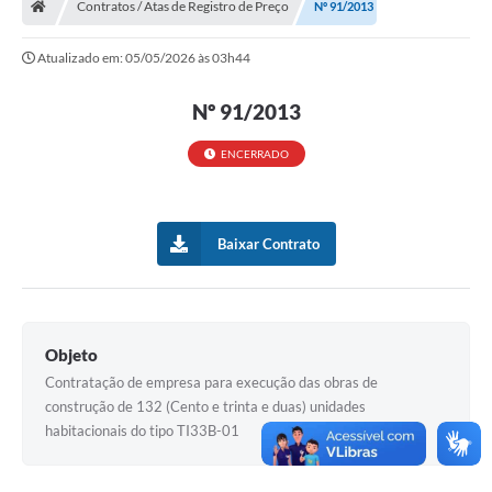
Contratos / Atas de Registro de Preço
Nº 91/2013
Turismo
Atualizado em: 05/05/2026 às 03h44
Transparência
Nº 91/2013
Ouvidoria / SIC
ENCERRADO
Fale Conosco
Leis Municipais
Baixar Contrato
Legislação
Carta de Serviços
Galeria de Fotos
Objeto
Contratação de empresa para execução das obras de
Serviços Online
construção de 132 (Cento e trinta e duas) unidades
Transparência
habitacionais do tipo TI33B-01
Diário Oficial