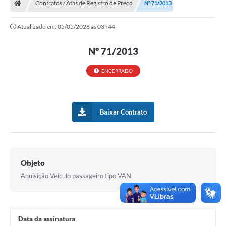
Contratos / Atas de Registro de Preço
Nº 71/2013
Turismo
Atualizado em: 05/05/2026 às 03h44
Transparência
Nº 71/2013
Ouvidoria / SIC
ENCERRADO
Fale Conosco
Leis Municipais
Baixar Contrato
Legislação
Carta de Serviços
Galeria de Fotos
Objeto
Aquisição Veículo passageiro tipo VAN
Serviços Online
Transparência
Diário Oficial
Data da assinatura