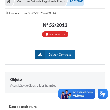
Contratos / Atas de Registro de Preço
Nº 52/2013
Turismo
Atualizado em: 05/05/2026 às 03h44
Transparência
Nº 52/2013
Ouvidoria / SIC
ENCERRADO
Fale Conosco
Leis Municipais
Baixar Contrato
Legislação
Carta de Serviços
Galeria de Fotos
Objeto
Aquisição de óleos e lubrificantes
Serviços Online
Transparência
Diário Oficial
Data da assinatura