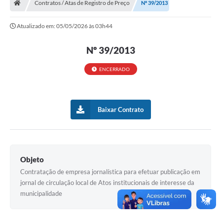
Contratos / Atas de Registro de Preço
Nº 39/2013
Turismo
Atualizado em: 05/05/2026 às 03h44
Transparência
Nº 39/2013
Ouvidoria / SIC
ENCERRADO
Fale Conosco
Leis Municipais
Baixar Contrato
Legislação
Carta de Serviços
Galeria de Fotos
Objeto
Contratação de empresa jornalística para efetuar publicação em
Serviços Online
jornal de circulação local de Atos institucionais de interesse da
Transparência
municipalidade
Diário Oficial