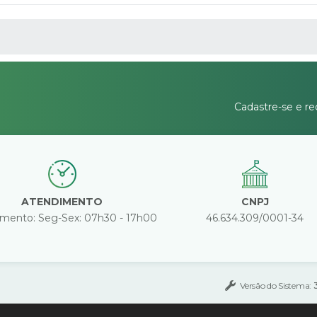
 MÍDIAS
Cadastre-se e re
ATENDIMENTO
CNPJ
mento: Seg-Sex: 07h30 - 17h00
46.634.309/0001-34
Versão do Sistema: