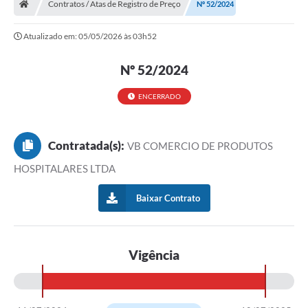
Contratos / Atas de Registro de Preço
Nº 52/2024
Turismo
Atualizado em: 05/05/2026 às 03h52
Transparência
Nº 52/2024
Ouvidoria / SIC
ENCERRADO
Fale Conosco
Leis Municipais
Contratada(s):
VB COMERCIO DE PRODUTOS
Legislação
HOSPITALARES LTDA
Carta de Serviços
Baixar Contrato
Galeria de Fotos
Serviços Online
Vigência
Transparência
Diário Oficial