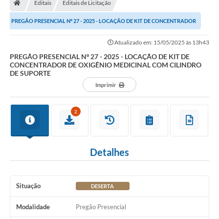
Editais
Editais de Licitação
Turismo
PREGÃO PRESENCIAL Nº 27 - 2025 - LOCAÇÃO DE KIT DE CONCENTRADOR
Transparência
DE OXIGÊNIO MEDICINAL COM CILINDRO DE...
Atualizado em: 15/05/2025 às 13h43
Ouvidoria / SIC
PREGÃO PRESENCIAL Nº 27 - 2025 - LOCAÇÃO DE KIT DE
CONCENTRADOR DE OXIGÊNIO MEDICINAL COM CILINDRO
Fale Conosco
DE SUPORTE
Imprimir
Leis Municipais
Legislação
2
Carta de Serviços
Detalhes
Galeria de Fotos
Serviços Online
Situação
DESERTA
Transparência
Modalidade
Pregão Presencial
Diário Oficial