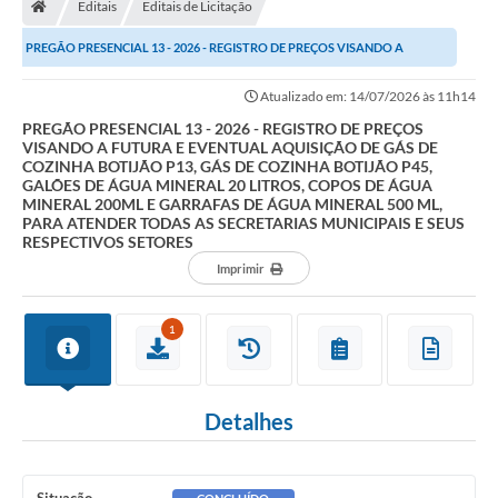
Editais
Editais de Licitação
Turismo
PREGÃO PRESENCIAL 13 - 2026 - REGISTRO DE PREÇOS VISANDO A
Transparência
FUTURA E EVENTUAL AQUISIÇÃO DE GÁS DE COZINHA...
Atualizado em: 14/07/2026 às 11h14
Ouvidoria / SIC
PREGÃO PRESENCIAL 13 - 2026 - REGISTRO DE PREÇOS
VISANDO A FUTURA E EVENTUAL AQUISIÇÃO DE GÁS DE
Fale Conosco
COZINHA BOTIJÃO P13, GÁS DE COZINHA BOTIJÃO P45,
GALÕES DE ÁGUA MINERAL 20 LITROS, COPOS DE ÁGUA
MINERAL 200ML E GARRAFAS DE ÁGUA MINERAL 500 ML,
Leis Municipais
PARA ATENDER TODAS AS SECRETARIAS MUNICIPAIS E SEUS
RESPECTIVOS SETORES
Legislação
Imprimir
Carta de Serviços
1
Galeria de Fotos
Serviços Online
Detalhes
Transparência
Diário Oficial