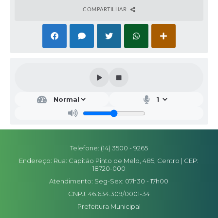
COMPARTILHAR
Telefone: (14) 3500 - 9265
Endereço: Rua: Capitão Pinto de Melo, 485, Centro | CEP:
18720-000
Atendimento: Seg-Sex: 07h30 - 17h00
CNPJ: 46.634.309/0001-34
Prefeitura Municipal