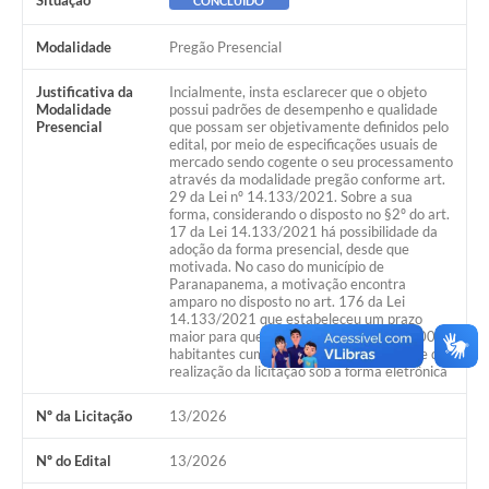
Situação
CONCLUÍDO
Editais
Modalidade
Pregão Presencial
Secretarias
Justificativa da
Incialmente, insta esclarecer que o objeto
Modalidade
possui padrões de desempenho e qualidade
A Nossa Cidade
Presencial
que possam ser objetivamente definidos pelo
edital, por meio de especificações usuais de
mercado sendo cogente o seu processamento
através da modalidade pregão conforme art.
29 da Lei nº 14.133/2021. Sobre a sua
forma, considerando o disposto no §2º do art.
17 da Lei 14.133/2021 há possibilidade da
adoção da forma presencial, desde que
motivada. No caso do município de
Paranapanema, a motivação encontra
amparo no disposto no art. 176 da Lei
14.133/2021 que estabeleceu um prazo
maior para que municípios com até 20.000
habitantes cumprissem a obrigatoriedade de
realização da licitação sob a forma eletrônica
Nº da Licitação
13/2026
Nº do Edital
13/2026