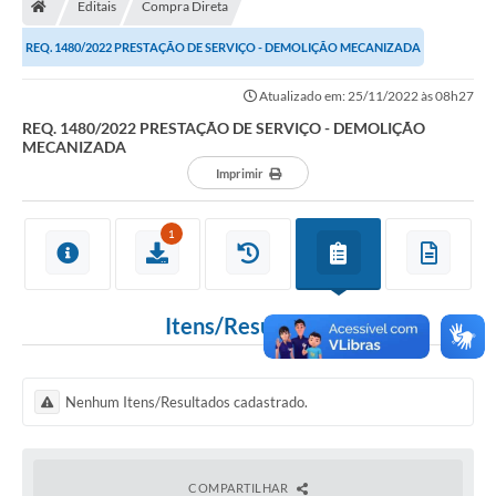
Editais
Compra Direta
Turismo
REQ. 1480/2022 PRESTAÇÃO DE SERVIÇO - DEMOLIÇÃO MECANIZADA
Transparência
Atualizado em: 25/11/2022 às 08h27
Ouvidoria / SIC
REQ. 1480/2022 PRESTAÇÃO DE SERVIÇO - DEMOLIÇÃO
MECANIZADA
Fale Conosco
Imprimir
Leis Municipais
1
Legislação
Carta de Serviços
Itens/Resultados
Galeria de Fotos
Serviços Online
Nenhum Itens/Resultados cadastrado.
Transparência
Diário Oficial
COMPARTILHAR