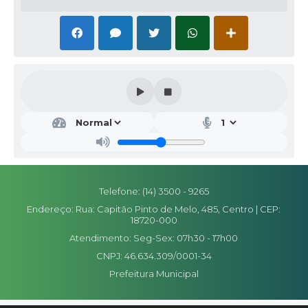
Editais
Secretarias
A Nossa Cidade
Telefone: (14) 3500 - 9265
Endereço: Rua: Capitão Pinto de Melo, 485, Centro | CEP:
18720-000
Atendimento: Seg-Sex: 07h30 - 17h00
CNPJ: 46.634.309/0001-34
Prefeitura Municipal