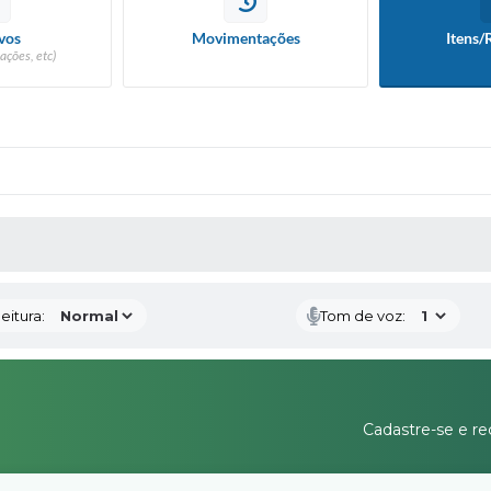
vos
Movimentações
Itens/
ações, etc)
 MÍDIAS
eitura:
Tom de voz:
Cadastre-se e re