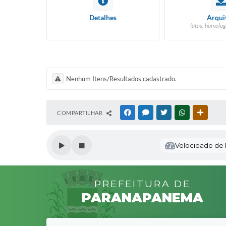
Detalhes
Arqui
(atas, homolog
Nenhum Itens/Resultados cadastrado.
COMPARTILHAR
FACEBOOK
MESSENGER
TWITTER
WHATSAPP
OUTRAS
Velocidade de l
PREFEITURA DE
PARANAPANEMA