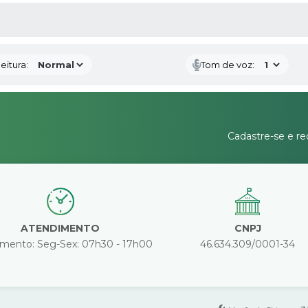
 MÍDIAS
eitura:
Tom de voz:
Cadastre-se e re
ATENDIMENTO
CNPJ
mento: Seg-Sex: 07h30 - 17h00
46.634.309/0001-34