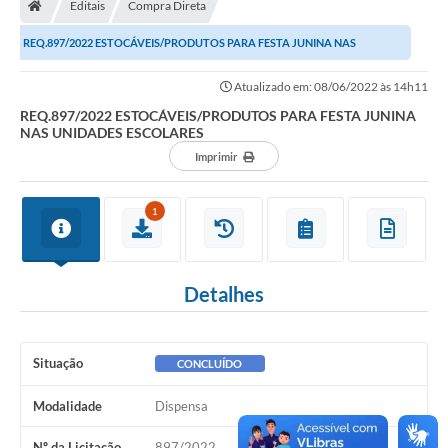
Editais
Compra Direta
Turismo
REQ.897/2022 ESTOCÁVEIS/PRODUTOS PARA FESTA JUNINA NAS
Transparência
UNIDADES ESCOLARES
Atualizado em: 08/06/2022 às 14h11
Ouvidoria / SIC
REQ.897/2022 ESTOCÁVEIS/PRODUTOS PARA FESTA JUNINA
NAS UNIDADES ESCOLARES
Fale Conosco
Imprimir
Leis Municipais
1
Legislação
Carta de Serviços
Detalhes
Galeria de Fotos
Serviços Online
Situação
CONCLUÍDO
Transparência
Modalidade
Dispensa
Diário Oficial
Nº da Licitação
897/2022