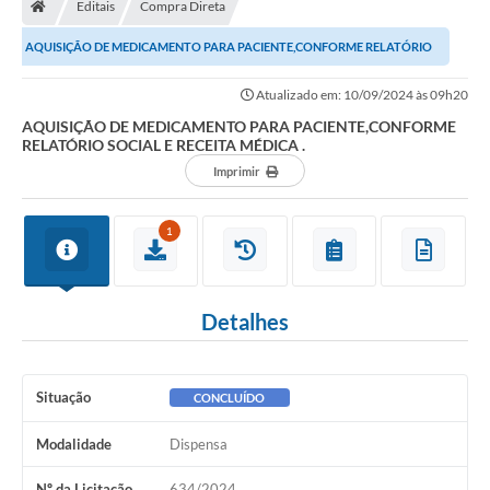
Editais
Compra Direta
Turismo
AQUISIÇÃO DE MEDICAMENTO PARA PACIENTE,CONFORME RELATÓRIO
Transparência
SOCIAL E RECEITA MÉDICA .
Atualizado em: 10/09/2024 às 09h20
Ouvidoria / SIC
AQUISIÇÃO DE MEDICAMENTO PARA PACIENTE,CONFORME
RELATÓRIO SOCIAL E RECEITA MÉDICA .
Fale Conosco
Imprimir
Leis Municipais
1
Legislação
Carta de Serviços
Detalhes
Galeria de Fotos
Serviços Online
Situação
CONCLUÍDO
Transparência
Modalidade
Dispensa
Diário Oficial
Nº da Licitação
634/2024