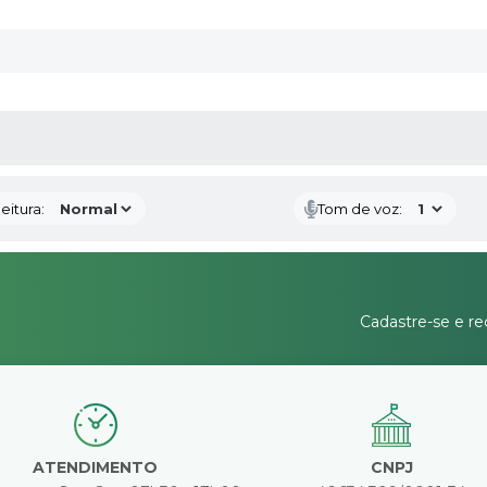
 MÍDIAS
eitura:
Tom de voz:
Cadastre-se e re
ATENDIMENTO
CNPJ