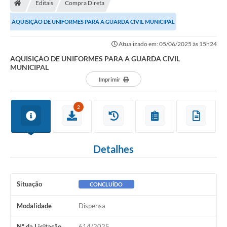
Editais
Compra Direta
Turismo
AQUISIÇÃO DE UNIFORMES PARA A GUARDA CIVIL MUNICIPAL
Transparência
Atualizado em: 05/06/2025 às 15h24
Ouvidoria / SIC
AQUISIÇÃO DE UNIFORMES PARA A GUARDA CIVIL
MUNICIPAL
Fale Conosco
Imprimir
Leis Municipais
2
Legislação
Carta de Serviços
Detalhes
Galeria de Fotos
Serviços Online
Situação
CONCLUÍDO
Transparência
Modalidade
Dispensa
Diário Oficial
Nº da Licitação
614/2025