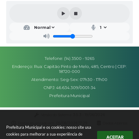
Secr
etar
ia
de
Seg
ura
nça
Telefone: (14) 3500 - 9265
Pub
Endereço: Rua: Capitão Pinto de Melo, 485, Centro | CEP:
lica
18720-000
Luis
Fern
Atendimento: Seg-Sex: 07h30 - 17h00
ando
CNPJ: 46.634.309/0001-34
Cout
inho
Prefeitura Municipal
Agui
ar
Versão do Sistema:
3.5.3 - 19/06/2026
Portal atualizado em:
05/08/2026 17:29
Dados Abertos
Prefeitura Municipal e os cookies: nosso site usa
cookies para melhorar a sua experiência de
ACEITAR