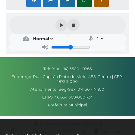
Secr
etar
ia
da
Saú
de
Julia
Telefone: (14) 3500 - 9265
na
Endereço: Rua: Capitão Pinto de Melo, 485, Centro | CEP:
Piera
18720-000
mi
de
Atendimento: Seg-Sex: 07h30 - 17h00
Freit
as
CNPJ: 46.634.309/0001-34
Prefeitura Municipal
Versão do Sistema:
3.5.3 - 19/06/2026
Portal atualizado em:
07/08/2026 17:42
Dados Abertos