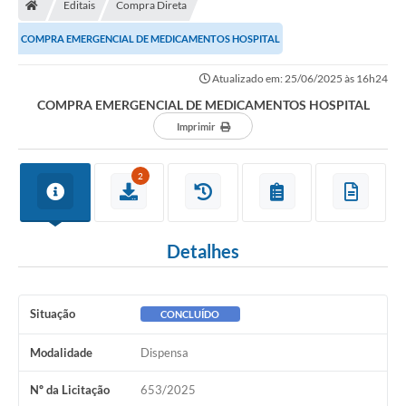
Editais
Compra Direta
Turismo
COMPRA EMERGENCIAL DE MEDICAMENTOS HOSPITAL
Transparência
Atualizado em: 25/06/2025 às 16h24
Ouvidoria / SIC
COMPRA EMERGENCIAL DE MEDICAMENTOS HOSPITAL
Imprimir
Fale Conosco
Leis Municipais
2
Legislação
Carta de Serviços
Detalhes
Galeria de Fotos
Situação
CONCLUÍDO
Serviços Online
Modalidade
Dispensa
Transparência
Nº da Licitação
653/2025
Diário Oficial