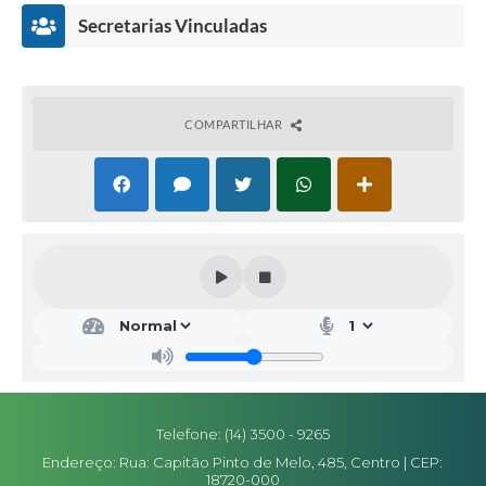
Secretarias Vinculadas
COMPARTILHAR
Secr
etar
ia
da
Edu
caçã
o
Telefone: (14) 3500 - 9265
Ales
Endereço: Rua: Capitão Pinto de Melo, 485, Centro | CEP:
sand
18720-000
ra