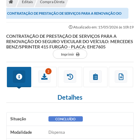
Editais
Compra Direta
Turismo
CONTRATAÇÃO DE PRESTAÇÃO DE SERVIÇOS PARA A RENOVAÇÃO DO
Transparência
SEGURO VEICULAR DO VEÍCULO: MERCEDES BENZ/SPRINTER...
Atualizado em: 15/05/2026 às 10h19
Ouvidoria / SIC
CONTRATAÇÃO DE PRESTAÇÃO DE SERVIÇOS PARA A
RENOVAÇÃO DO SEGURO VEICULAR DO VEÍCULO: MERCEDES
Fale Conosco
BENZ/SPRINTER 415 FURGÃO - PLACA: EHE7605
Imprimir
Leis Municipais
Legislação
2
Carta de Serviços
Detalhes
Galeria de Fotos
Serviços Online
Situação
CONCLUÍDO
Transparência
Modalidade
Dispensa
Diário Oficial