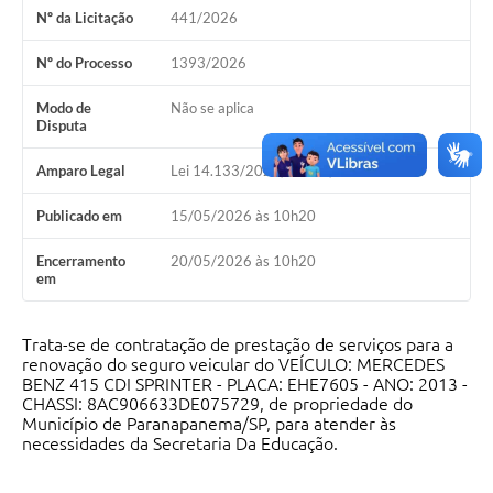
Nº da Licitação
441/2026
Editais
Nº do Processo
1393/2026
Secretarias
Modo de
Não se aplica
A Nossa Cidade
Disputa
Amparo Legal
Lei 14.133/2021, Art 75, II
Publicado em
15/05/2026 às 10h20
Encerramento
20/05/2026 às 10h20
em
Trata-se de contratação de prestação de serviços para a
renovação do seguro veicular do VEÍCULO: MERCEDES
BENZ 415 CDI SPRINTER - PLACA: EHE7605 - ANO: 2013 -
CHASSI: 8AC906633DE075729, de propriedade do
Município de Paranapanema/SP, para atender às
necessidades da Secretaria Da Educação.