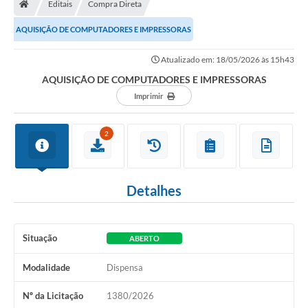
Editais
Compra Direta
Turismo
AQUISIÇÃO DE COMPUTADORES E IMPRESSORAS
Transparência
Atualizado em: 18/05/2026 às 15h43
Ouvidoria / SIC
AQUISIÇÃO DE COMPUTADORES E IMPRESSORAS
Imprimir
Fale Conosco
Leis Municipais
2
Legislação
Carta de Serviços
Detalhes
Galeria de Fotos
Situação
ABERTO
Serviços Online
Modalidade
Dispensa
Transparência
Nº da Licitação
1380/2026
Diário Oficial