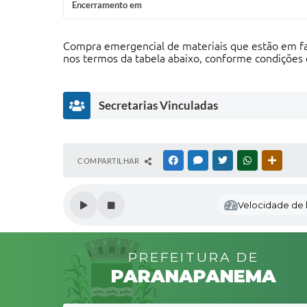
Encerramento em
Compra emergencial de materiais que estão em falt
nos termos da tabela abaixo, conforme condições 
Secretarias Vinculadas
S
COMPARTILHAR
FACEBOOK
MESSENGER
TWITTER
WHATSAPP
OUTRAS
e
c
r
Velocidade de l
e
t
a
ri
PREFEITURA DE
a
d
PARANAPANEMA
a
S