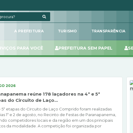
L
A PREFEITURA
TURISMO
TRANSPARÊNCIA
RVIÇOS PARA VOCÊ
PREFEITURA SEM PAPEL
S
GO 2026
napanema reúne 178 laçadores na 4ª e 5ª
as do Circuito de Laço...
e 5ª etapas do Circuito de Laço Comprido foram realizadas
ias 1º e 2 de agosto, no Recinto de Festas de Paranapanema,
ndo competidores locais e da região em um dos principais
os da modalidade. A competição foi organizada por
aldo da JA. Rodrigues e contou com o apoio da Prefeitura