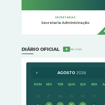
SECRETARIAS
Secretaria Administração
Gabriele Feliciano de Oliveira
DIÁRIO OFICIAL
Ver mais
AGOSTO
2026
DOM
SEG
TER
QUA
QUI
SEX
S
26
27
28
29
30
31