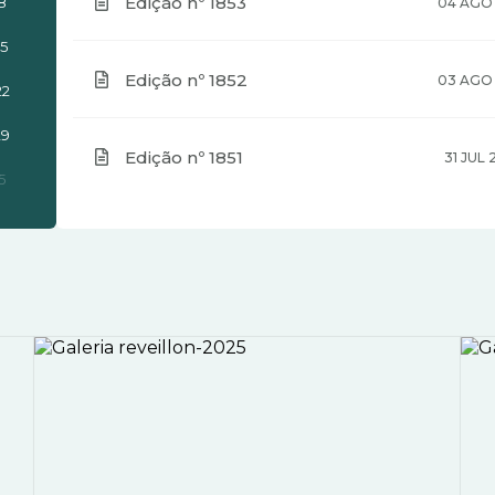
Edição nº 1853
8
04 AGO
15
Edição nº 1852
03 AGO
22
29
Edição nº 1851
31 JUL
5