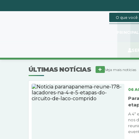
PRINCIPA
SE
ÚLTIMAS NOTÍCIAS
Veja mais notícias
06 A
Para
etap
A 4ª 
nos d
reuni
event
Aguin