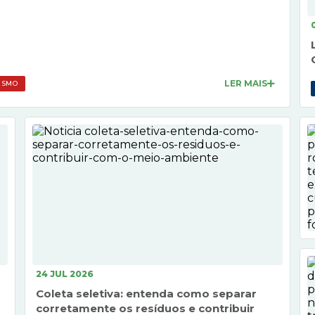
tância Turística de Paranapanema, reforçando o
omisso com a valorização do esporte e das tradições do
ípio. A competição contou com a participação de 178
ores, entre...
LER MAIS
ISMO
24 JUL 2026
Coleta seletiva: entenda como separar
corretamente os resíduos e contribuir