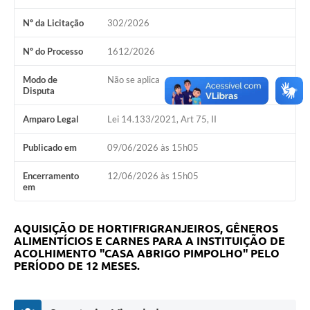
Editais
Nº da Licitação
302/2026
Secretarias
Nº do Processo
1612/2026
A Nossa Cidade
Modo de
Não se aplica
Disputa
Amparo Legal
Lei 14.133/2021, Art 75, II
Publicado em
09/06/2026 às 15h05
Encerramento
12/06/2026 às 15h05
em
AQUISIÇÃO DE HORTIFRIGRANJEIROS, GÊNEROS
ALIMENTÍCIOS E CARNES PARA A INSTITUIÇÃO DE
ACOLHIMENTO "CASA ABRIGO PIMPOLHO" PELO
PERÍODO DE 12 MESES.