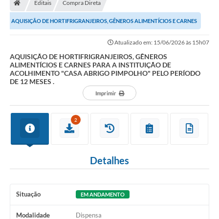
Editais
Compra Direta
Turismo
AQUISIÇÃO DE HORTIFRIGRANJEIROS, GÊNEROS ALIMENTÍCIOS E CARNES
Transparência
PARA A INSTITUIÇÃO DE ACOLHIMENTO "CASA ABRIGO...
Atualizado em: 15/06/2026 às 15h07
Ouvidoria / SIC
AQUISIÇÃO DE HORTIFRIGRANJEIROS, GÊNEROS
ALIMENTÍCIOS E CARNES PARA A INSTITUIÇÃO DE
Fale Conosco
ACOLHIMENTO "CASA ABRIGO PIMPOLHO" PELO PERÍODO
DE 12 MESES .
Leis Municipais
Imprimir
Legislação
2
Carta de Serviços
Galeria de Fotos
Detalhes
Serviços Online
Transparência
Situação
EM ANDAMENTO
Diário Oficial
Modalidade
Dispensa