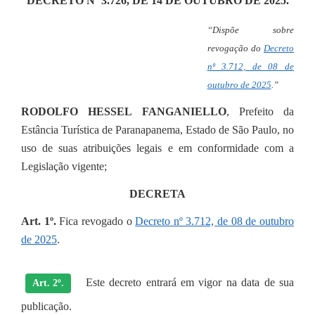
DECRETO Nº 3.726, DE 14 DE OUTUBRO DE 2025.
Editais
“Dispõe sobre
Secretarias
revogação do
Decreto
nº 3.712, de 08 de
A Nossa Cidade
outubro de 2025
.”
RODOLFO HESSEL FANGANIELLO
, Prefeito da
Estância Turística de Paranapanema, Estado de São Paulo, no
uso de suas atribuições legais e em conformidade com a
Legislação vigente;
DECRETA
Art. 1º.
Fica revogado o
Decreto nº 3.712, de 08 de outubro
de 2025
.
Este decreto entrará em vigor na data de sua
Art. 2º.
publicação.