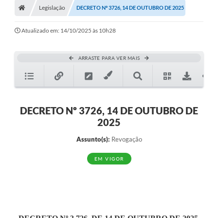
Legislação
DECRETO Nº 3726, 14 DE OUTUBRO DE 2025
Turismo
Transparência
Atualizado em: 14/10/2025 às 10h28
Ouvidoria / SIC
ARRASTE PARA VER MAIS
Fale Conosco
Leis Municipais
DECRETO Nº 3726, 14 DE OUTUBRO DE
Legislação
2025
Carta de Serviços
Assunto(s):
Revogação
Galeria de Fotos
EM VIGOR
Serviços Online
Transparência
Diário Oficial