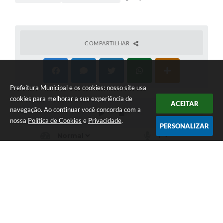
COMPARTILHAR
Prefeitura Municipal e os cookies: nosso site usa
cookies para melhorar a sua experiência de
ACEITAR
navegação. Ao continuar você concorda com a
nossa
Política de Cookies
e
Privacidade
.
PERSONALIZAR
Telefone: (14) 3500 - 9265
Endereço: Rua: Capitão Pinto de Melo, 485, Centro | CEP:
18720-000