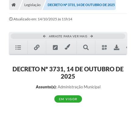
Legislação
DECRETO Nº 3731, 14 DE OUTUBRO DE 2025
Turismo
Transparência
Atualizado em: 14/10/2025 às 11h14
Ouvidoria / SIC
ARRASTE PARA VER MAIS
Fale Conosco
Leis Municipais
DECRETO Nº 3731, 14 DE OUTUBRO DE
Legislação
2025
Carta de Serviços
Assunto(s):
Administração Municipal
Galeria de Fotos
EM VIGOR
Serviços Online
Transparência
Diário Oficial