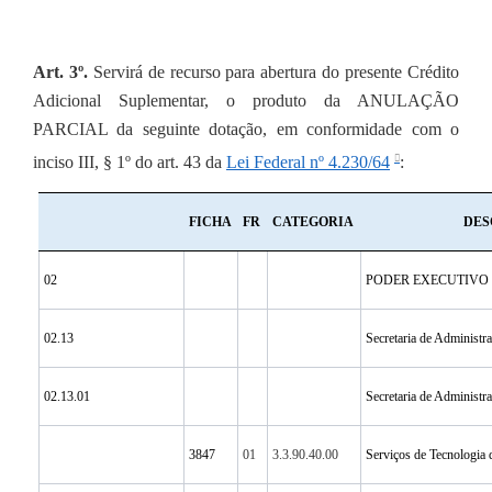
Art. 3º.
Servirá de recurso para abertura do presente Crédito
Adicional Suplementar, o produto da ANULAÇÃO
PARCIAL da seguinte dotação, em conformidade com o
inciso III, § 1º do art. 43 da
Lei Federal nº 4.230/64
:
FICHA
FR
CATEGORIA
DES
02
PODER EXECUTIVO
02.13
Secretaria de Administr
02.13.01
Secretaria de Administr
3847
01
3.3.90.40.00
Serviços de Tecnologia