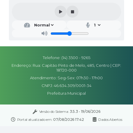
Telefone: (14) 3500 - 9265
Endereço: Rua: Capitão Pinto de Melo, 485, Centro | CEP:
18720-000
Atendimento: Seg-Sex: 07h30 - 17h00
CNPJ: 46.634.309/0001-34
Prefeitura Municipal
Versão do Sistema:
3.5.3 - 19/06/2026
Portal atualizado em:
07/08/2026 17:42
Dados Abertos