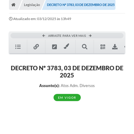
Legislação
DECRETO Nº 3783, 03 DE DEZEMBRO DE 2025
Turismo
Transparência
Atualizado em: 03/12/2025 às 13h49
Ouvidoria / SIC
ARRASTE PARA VER MAIS
Fale Conosco
Leis Municipais
DECRETO Nº 3783, 03 DE DEZEMBRO DE
Legislação
2025
Carta de Serviços
Assunto(s):
Atos Adm. Diversos
Galeria de Fotos
EM VIGOR
Serviços Online
Transparência
Diário Oficial