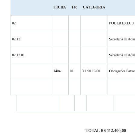
FICHA
FR
CATEGORIA
02
PODER EXECU
02.13
Secretaria de Adm
02.13.01
Secretaria de Adm
1404
01
3.1.90.13.00
Obrigações Patro
TOTAL R$ 112.400,00