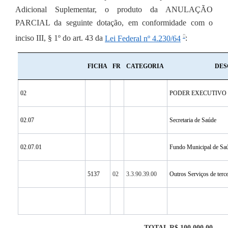
Adicional Suplementar, o produto da ANULAÇÃO
PARCIAL da seguinte dotação, em conformidade com o
inciso III, § 1º do art. 43 da
Lei Federal nº 4.230/64
:
FICHA
FR
CATEGORIA
DES
02
PODER EXECUTIVO
02.07
Secretaria de Saúde
02.07.01
Fundo Municipal de Sa
5137
02
3.3.90.39.00
Outros Serviços de terce
TOTAL R$ 100.000,00