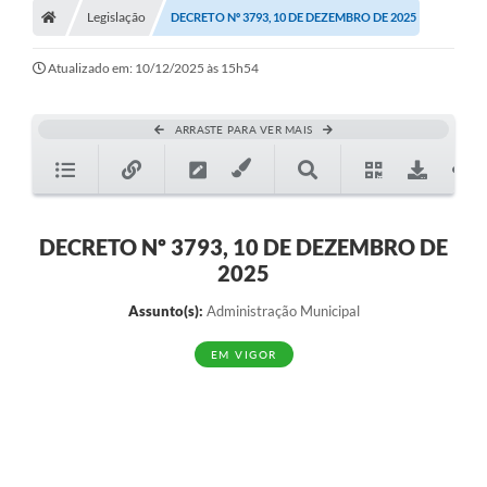
Legislação
DECRETO Nº 3793, 10 DE DEZEMBRO DE 2025
Turismo
Transparência
Atualizado em: 10/12/2025 às 15h54
Ouvidoria / SIC
ARRASTE PARA VER MAIS
Fale Conosco
Leis Municipais
DECRETO Nº 3793, 10 DE DEZEMBRO DE
Legislação
2025
Carta de Serviços
Assunto(s):
Administração Municipal
Galeria de Fotos
EM VIGOR
Serviços Online
Transparência
Diário Oficial