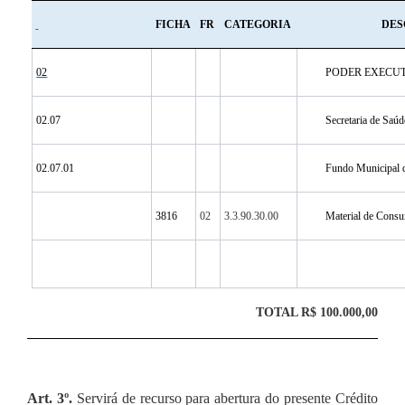
FICHA
FR
CATEGORIA
DES
02
PODER EXECU
02.07
Secretaria de Saúd
02.07.01
Fundo Municipal 
3816
02
3.3.90.30.00
Material de Cons
TOTAL R$ 100.000,00
Art. 3º.
Servirá de recurso para abertura do presente Crédito