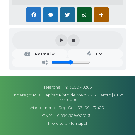
Telefone: (14) 3500 - 9265
Endereço: Rua: Capitão Pinto de Melo, 485, Centro | CEP:
18720-000
Atendimento: Seg-Sex: 07h30 - 17h00
CNPJ: 46.634.309/0001-34
Prefeitura Municipal