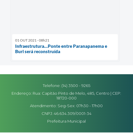
01 OUT 2021 - 08h21
Infraestrutura...Ponte entre Paranapanema e
Buri será reconstruída
Telefone: (14) 3500 - 9265
Endereço: Rua: Capitão Pinto de Melo, 485, Centro | CEP:
18720-000
Atendimento: Seg-Sex: 07h30 - 17h00
CNPJ: 46.634.309/0001-34
Prefeitura Municipal