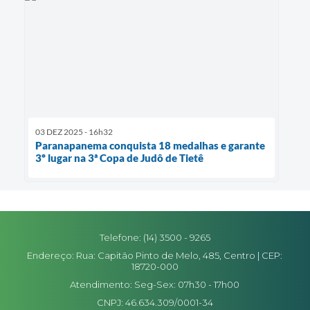
03 DEZ 2025 - 16h32
Paranapanema conquista 18 medalhas e garante
3º lugar na 3ª Copa de Judô de Tietê
Telefone: (14) 3500 - 9265
Endereço: Rua: Capitão Pinto de Melo, 485, Centro | CEP:
18720-000
Atendimento: Seg-Sex: 07h30 - 17h00
CNPJ: 46.634.309/0001-34