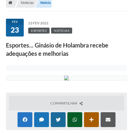
Notícias
Notícia
Turismo
Transparência
FEV
23 FEV 2022
23
Ouvidoria / SIC
ESPORTES
NOTÍCIAS
Fale Conosco
Esportes... Ginásio de Holambra recebe
adequações e melhorias
Leis Municipais
Legislação
Carta de Serviços
Galeria de Fotos
COMPARTILHAR
Serviços Online
Transparência
Diário Oficial