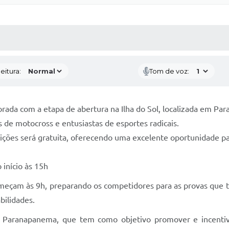
 MÍDIAS
RECEBA NOTÍCIAS
eitura:
Tom de voz:
porada com a etapa de abertura na Ilha do Sol, localizada em P
de motocross e entusiastas de esportes radicais.
ções será gratuita, oferecendo uma excelente oportunidade par
 início às 15h
meçam às 9h, preparando os competidores para as provas que terã
bilidades.
 Paranapanema, que tem como objetivo promover e incentivar