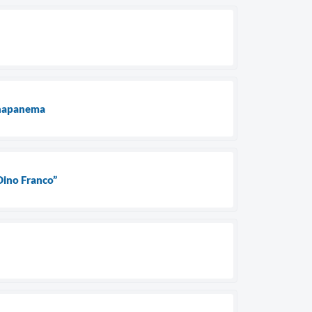
ranapanema
Dino Franco”