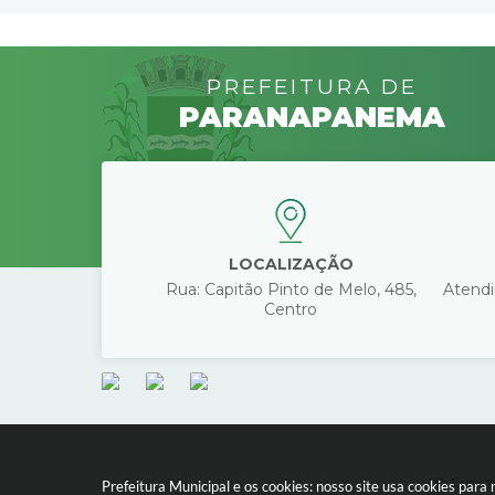
PREFEITURA DE
PARANAPANEMA
LOCALIZAÇÃO
Rua: Capitão Pinto de Melo, 485,
Atendi
Centro
© Copyri
Prefeitura Municipal e os cookies: nosso site usa cookies par