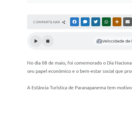
COMPARTILHAR
FACEBOOK
MESSENGER
TWITTER
WHATSAPP
OUTRAS
Velocidade de l
No dia 08 de maio, foi comemorado o Dia Nacional
seu papel econômico e o bem-estar social que pr
A Estância Turística de Paranapanema tem motivos