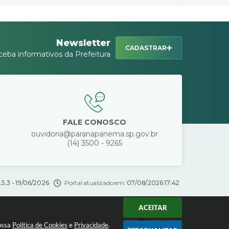
Newsletter
CADASTRAR
ceba informativos da Prefeitura
FALE CONOSCO
ouvidoria@paranapanema.sp.gov.br
(14) 3500 - 9265
.5.3 - 19/06/2026
Portal atualizado em:
07/08/2026 17:42
ACEITAR
cnologia
nossa
Política de Cookies
e
Privacidade
.