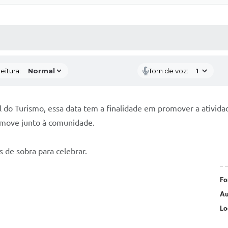
 MÍDIAS
RECEBA NOTÍCIAS
eitura:
Tom de voz:
 do Turismo, essa data tem a finalidade em promover a ativida
omove junto à comunidade.
 de sobra para celebrar.
Fo
Au
Lo