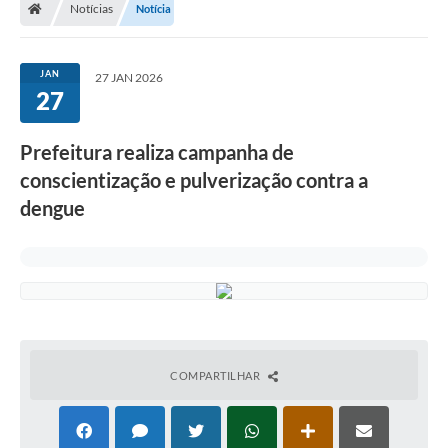
Notícias
Notícia
Turismo
Transparência
JAN
27 JAN 2026
27
Ouvidoria / SIC
Fale Conosco
Prefeitura realiza campanha de
conscientização e pulverização contra a
Leis Municipais
dengue
Legislação
Carta de Serviços
Galeria de Fotos
Serviços Online
COMPARTILHAR
Transparência
Diário Oficial