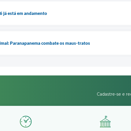
26 já está em andamento
nimal: Paranapanema combate os maus-tratos
Cadastre-se e re