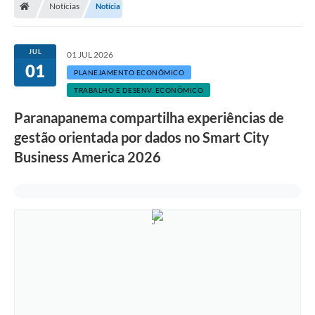
Notícias
Notícia
Turismo
Transparência
JUL
01 JUL 2026
01
Ouvidoria / SIC
PLANEJAMENTO ECONÔMICO
TRABALHO E DESENV. ECONÔMICO
Fale Conosco
Paranapanema compartilha experiências de
Leis Municipais
gestão orientada por dados no Smart City
Business America 2026
Legislação
Carta de Serviços
Galeria de Fotos
Serviços Online
Transparência
Diário Oficial