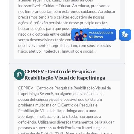
atender seus filhos, cumprindo duas funções
indissociáveis: Cuidar e Educar. Ao educar, precisamos
nos lembrar que também estaremos cuidando. Ao educar
precisamos ter claro o caráter educativo de nossas
ações. A reflexão persistente desse princípio nos faz
buscar soluções para que possamos superar, sempre, o
risco da dicotomia entre cuidar e educar. As atividades a
serem desenvolvidas terão como finalidade o
desenvolvimento integral da criança em seus aspectos
físico, afetivo, intelectual, linguístico e social,...
CEPREV - Centro de Pesquisa e
Reabilitação Visual de Itapetininga
CEPREV - Centro de Pesquisa e Reabilitação Visual de
Itapetininga Se você, ou alguém que você conhece,
possui deficiência visual, é possível que exista um
problema muito maior. O Centro de Pesquisa e
Reabilitação Visual de Itapetininga adota uma
abordagem holística e trata o todo, não apenas a
deficiência. Utilizamos diversos tratamentos para ajudar
pessoas a superar sua deficiência em Itapetininga e
região desde 02/04/2003. Nunca é tarde demais para