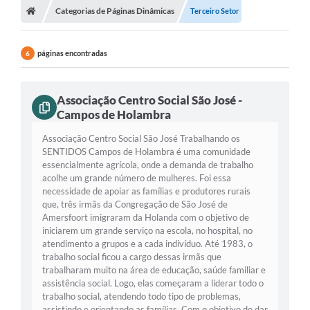
Categorias de Páginas Dinâmicas
Terceiro Setor
Turismo
Transparência
páginas encontradas
6
Ouvidoria / SIC
Associação Centro Social São José -
Fale Conosco
Campos de Holambra
Leis Municipais
Associação Centro Social São José Trabalhando os
SENTIDOS Campos de Holambra é uma comunidade
Legislação
essencialmente agrícola, onde a demanda de trabalho
acolhe um grande número de mulheres. Foi essa
Carta de Serviços
necessidade de apoiar as famílias e produtores rurais
que, três irmãs da Congregação de São José de
Galeria de Fotos
Amersfoort imigraram da Holanda com o objetivo de
iniciarem um grande serviço na escola, no hospital, no
Serviços Online
atendimento a grupos e a cada indivíduo. Até 1983, o
trabalho social ficou a cargo dessas irmãs que
trabalharam muito na área de educação, saúde familiar e
Transparência
assistência social. Logo, elas começaram a liderar todo o
trabalho social, atendendo todo tipo de problemas,
Diário Oficial
assistindo e orientando as famílias. Com o objetivo de dar