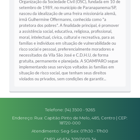
Organização da Sociedade Civil (OSC), fundada em 10 de
setembro de 1989, no município de Paranapanema/SP,
nasceu da idealização de uma freira missionária alemã,
irmã Gulhermine Offermanns, conhecida como "a
protetora dos pobres". A finalidade principal, é promover
a assistência social, educativa, religiosa, profissional,
moral, intelectual, cívica, cultural e recreativa, para as
famílias e indivíduos em situação de vulnerabilidade ou
risco social e pessoal, preferencialmente moradores e
necessitados da Vila São José e C.D.H.U, de forma
gratuita, permanente e planejada. A SOAMPARO segue
implementando seus serviços voltados às famílias em
situação de risco social, que tenham seus direitos
violados ou privados, sem condições de garantir...
Telefone: (14) 3500 - 9265
Endereço: Rua: Capitão Pinto de Melo, 485, Centro | CEP:
18720-000
Atendimento: Seg-Sex: 07h30 - 17h00
CNPJ: 46.634.309/0001-34