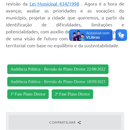
revisão da
Lei Municipal 434/1998
. Agora é a hora de
Editais
avançar, avaliar as prioridades e as vocações do
município, projetar a cidade que queremos, a partir da
Secretarias
identificação de dificuldades, limitações e
potencialidades, com auxílio de toda comunidade, a partir
A Nossa Cidade
de uma visão de futuro com foco no desenvolvimento
territorial com base no equilíbrio e da sustentabilidade.
Audiência Pública - Revisão do Plano Diretor 22/08/2022
Audiência Pública - Revisão do Plano Diretor 18/09/2023
1ª Fase Plano Diretor
2ª Fase Plano Diretor
COMPARTILHAR