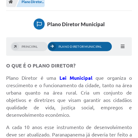
Plano Diretor...
Turismo
Transparência
Plano Diretor Municipal
Ouvidoria / SIC
Fale Conosco
PRINCIPAL
PLANO DIRETOR MUNICIPAL
Leis Municipais
O QUE É O PLANO DIRETOR?
Legislação
Plano Diretor é uma
Lei Municipal
que organiza o
Carta de Serviços
crescimento e o funcionamento da cidade, tanto na área
urbana quanto na área rural. Cria um conjunto de
Galeria de Fotos
objetivos e diretrizes que visam garantir aos cidadãos
qualidade de vida, justiça social, empregos e
Serviços Online
desenvolvimento econômico.
Transparência
A cada 10 anos esse instrumento de desenvolvimento
Diário Oficial
deve ser atualizado. Paranapanema já deveria ter feito a